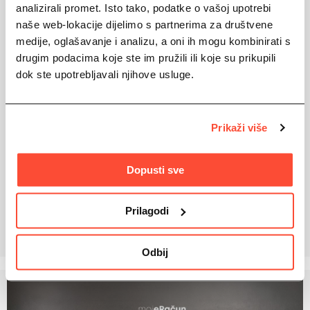
analizirali promet. Isto tako, podatke o vašoj upotrebi
naše web-lokacije dijelimo s partnerima za društvene
medije, oglašavanje i analizu, a oni ih mogu kombinirati s
drugim podacima koje ste im pružili ili koje su prikupili
dok ste upotrebljavali njihove usluge.
Prikaži više
Iniciranje plaćanja i dohvat
Dopusti sve
izvoda bili su glavna tema
ePoslovnog doručka
Prilagodi
7 studenoga, 2023
Odbij