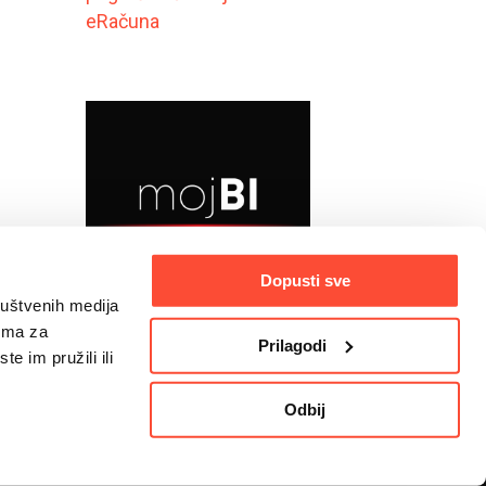
eRačuna
Dopusti sve
ruštvenih medija
rima za
Prilagodi
e im pružili ili
Odbij
Kontakt
blog