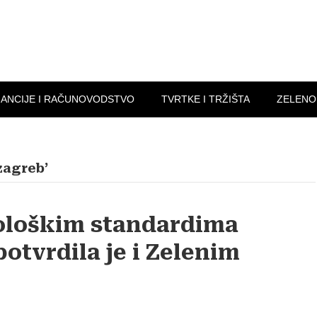
NANCIJE I RAČUNOVODSTVO
TVRTKE I TRŽIŠTA
ZELENO
zagreb’
ološkim standardima
otvrdila je i Zelenim