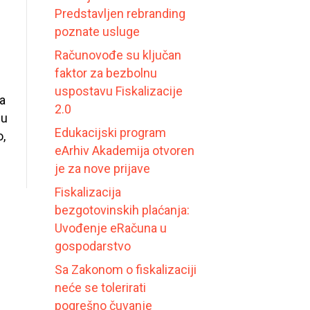
Predstavljen rebranding
poznate usluge
Računovođe su ključan
faktor za bezbolnu
uspostavu Fiskalizacije
a
2.0
ju
Edukacijski program
o,
eArhiv Akademija otvoren
je za nove prijave
Fiskalizacija
bezgotovinskih plaćanja:
Uvođenje eRačuna u
gospodarstvo
Sa Zakonom o fiskalizaciji
neće se tolerirati
pogrešno čuvanje