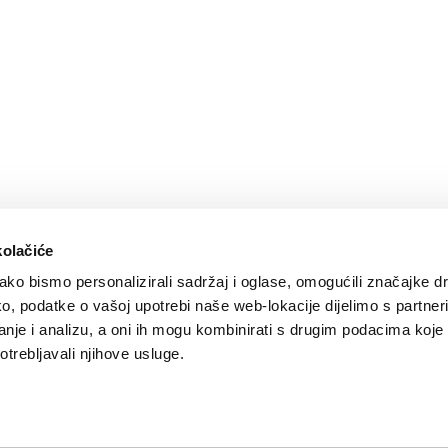
kolačiće
ko bismo personalizirali sadržaj i oglase, omogućili značajke d
tako, podatke o vašoj upotrebi naše web-lokacije dijelimo s partne
je i analizu, a oni ih mogu kombinirati s drugim podacima koje st
otrebljavali njihove usluge.