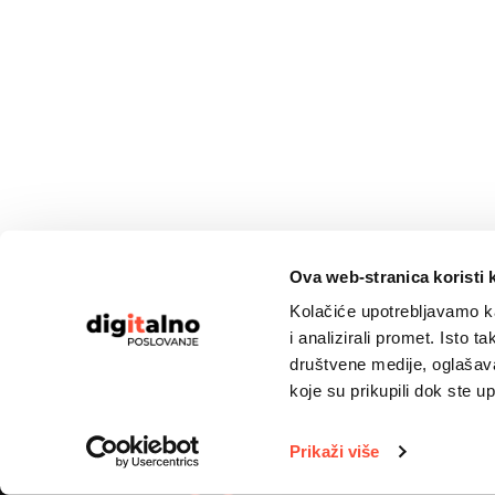
Ova web-stranica koristi 
Kolačiće upotrebljavamo ka
i analizirali promet. Isto 
društvene medije, oglašavan
koje su prikupili dok ste up
© 2024 digitalnoposlovanje
Prikaži više
F
L