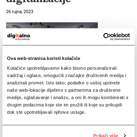
26 rujna, 2023
Ova web-stranica koristi kolačiće
Kolačiće upotrebljavamo kako bismo personalizirali
sadržaj i oglase, omogućili značajke društvenih medija i
analizirali promet. Isto tako, podatke o vašoj upotrebi
Aktualnosti iz područja poreza, računovodstva, financija i
naše web-lokacije dijelimo s partnerima za društvene
digitalizacije naziv je radionice koju su zajednički organizirali
medije, oglašavanje i analizu, a oni ih mogu kombinirati s
HZRIF i Elektronički računi. Otvorene su prijave za radionice i u
drugim hrvatskim gradovima. U dvorani Hrvatske zajednice
drugim podacima koje ste im pružili ili koje su prikupili
računovođa i financijskih djelatnika (HZRIF), na adresi Jakova
dok ste upotrebljavali njihove usluge.
Gotovca 1/II, u utorak je održana prva radionica pod nazivom
„Aktualnosti iz područja poreza,…
Pročitaj više
Prikaži više