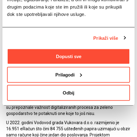
drugim podacima koje ste im pružili ili koje su prikupili
društveno odgovorno
dok ste upotrebljavali njihove usluge.
poslovanje
Vodovod grada Vukovara d.o.o. je bio jedan od prvih nositelja
zelenog certifikata u 2021. godini – priznanja za digitalnu i
Prikaži više
društvenu izvrsnost.
U 2022. godini
Vodovod grada Vukovara d.o.o.
je nositelj
Dopusti sve
Premium zelenog certifikata
. Riječ je o priznanju koje dodjeljuje
servis mojeRačun u svrhu promoviranja društveno odgovornog
poslovanja i ekološke osviještenosti. Premium zeleni certifikat
Prilagodi
predstavlja krunu aktivnosti koje ovaj informacijski posrednik
provodi s ciljem popularizacije bespapirnog poslovanja i poticanja
zaštite prirode kao dio poslovnog identiteta među
Odbij
zaposlenicima, partnerima i korisnicima. Dodjelom Premium
zelenog certifikata želi se istaknuti sve one tvrtke i institucije koje
su prepoznale važnost digitaliziranih procesa za zeleno
gospodarstvo te potaknuti one koje to još nisu.
U 2022. godini Vodovod grada Vukovara d.o.o. razmijenio je
16.951 eRačun što čini 84 755 ušteđenih papira uzimajući u obzir
samo račune koji čine jedan dio poslovanja. Projektom