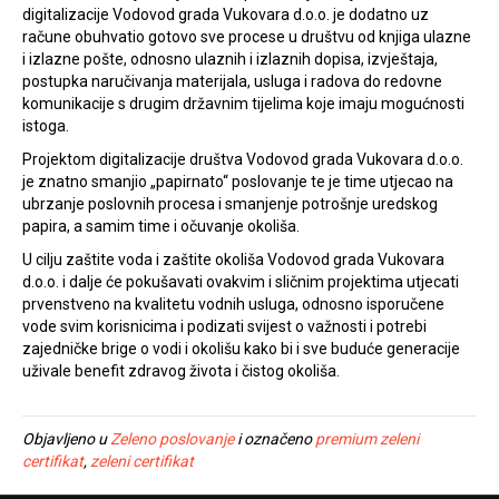
digitalizacije Vodovod grada Vukovara d.o.o. je dodatno uz
račune obuhvatio gotovo sve procese u društvu od knjiga ulazne
i izlazne pošte, odnosno ulaznih i izlaznih dopisa, izvještaja,
postupka naručivanja materijala, usluga i radova do redovne
komunikacije s drugim državnim tijelima koje imaju mogućnosti
istoga.
Projektom digitalizacije društva Vodovod grada Vukovara d.o.o.
je znatno smanjio „papirnato“ poslovanje te je time utjecao na
ubrzanje poslovnih procesa i smanjenje potrošnje uredskog
papira, a samim time i očuvanje okoliša.
U cilju zaštite voda i zaštite okoliša Vodovod grada Vukovara
d.o.o. i dalje će pokušavati ovakvim i sličnim projektima utjecati
prvenstveno na kvalitetu vodnih usluga, odnosno isporučene
vode svim korisnicima i podizati svijest o važnosti i potrebi
zajedničke brige o vodi i okolišu kako bi i sve buduće generacije
uživale benefit zdravog života i čistog okoliša.
Objavljeno u
Zeleno poslovanje
i označeno
premium zeleni
certifikat
,
zeleni certifikat