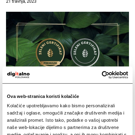
21 travnja, 2023
Ova web-stranica koristi kolačiće
Vodovodu grada Vukovara
Kolačiće upotrebljavamo kako bismo personalizirali
sadržaj i oglase, omogućili značajke društvenih medija i
d.o.o. drugu godinu zaredom
analizirali promet. Isto tako, podatke o vašoj upotrebi
dodijeljeno priznanje za
naše web-lokacije dijelimo s partnerima za društvene
ekološku osviještenost i
medije, oglašavanje i analizu, a oni ih mogu kombinirati s